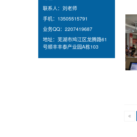
联系人：
刘老师
手机：
13505515791
业务QQ：
2207419687
地址：
芜湖市鸠江区龙腾路61
号顺丰丰泰产业园A栋103