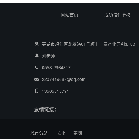
网站首页
成功培训学校
芜湖市鸠江区龙腾路61号顺丰丰泰产业园A栋103
刘老师
0553-2964317
2207419687@qq.com
13505515791
友情链接：
城市分站
安徽
芜湖